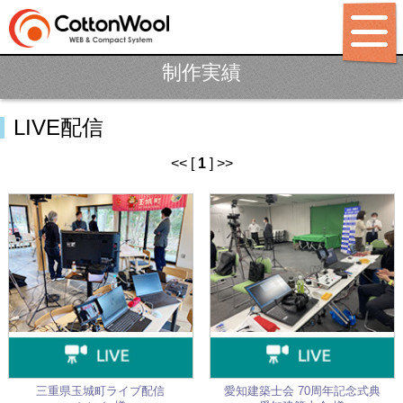
制作実績
ホーム
LIVE配信
制作ポリシー
サービス
<< [
1
] >>
パッケージ
制作料金
制作実績
LABO
BLOG
会社概要
三重県玉城町ライブ配信
愛知建築士会 70周年記念式典