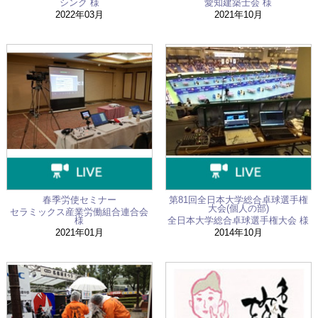
お問い合わせ
シンク 様
愛知建築士会 様
2022年03月
2021年10月
春季労使セミナー
第81回全日本大学総合卓球選手権
大会(個人の部)
セラミックス産業労働組合連合会
様
全日本大学総合卓球選手権大会 様
2021年01月
2014年10月